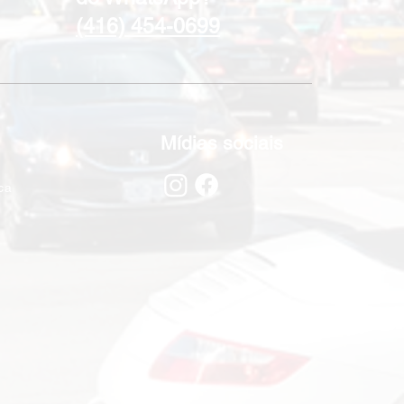
(416) 454-0699
Mídias sociais
ca