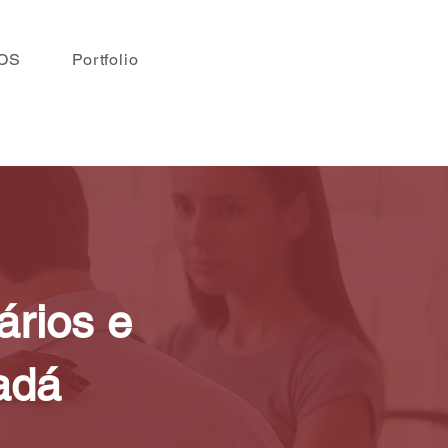
OS
Portfolio
ários e
adá