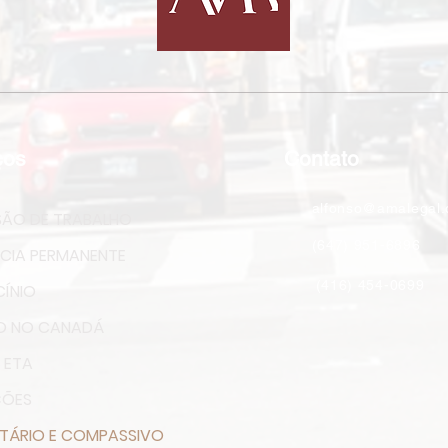
ços
Contato
alfonso@amalegal.
SÃO DE TRABALHO
(647) 951-6896
NCIA PERMANENTE
(416) 454-0699
ÍNIO
O NO CANADÁ
 ETA
ÇÕES
TÁRIO E COMPASSIVO