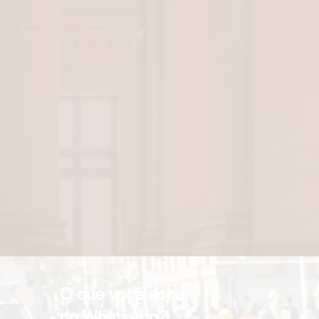
O que você acha
do WhatsApp?