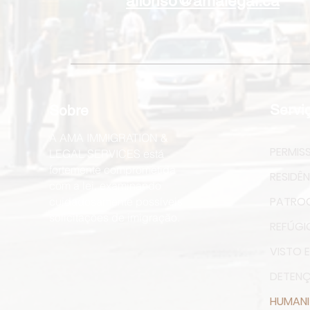
alfonso@amalegal.ca
Servi
Sobre
A AMA IMMIGRATION &
PERMIS
LEGAL SERVICES está
fortemente comprometida
RESIDÊ
com a lei, examinando
PATROC
cuidadosamente possíveis
solicitações de imigração.
REFÚGI
VISTO E
DETEN
HUMANI